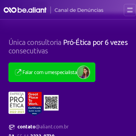
Canal LGPD
Única consultoria
Pró-Ética por 6 vezes
consecutivas
Falar com um
especialista
contato
@aliant.com.br