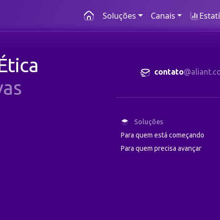
Soluções
Canais
Estat
Ética
contato
@aliant.c
vas
Soluções
Para quem está começando
Para quem precisa avançar