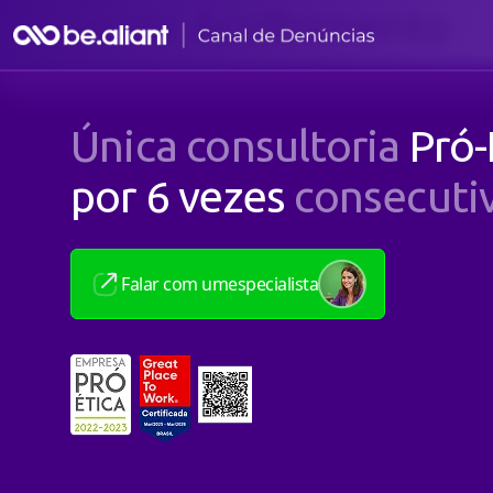
Canal de Acolhimento
Única consultoria
Pró-
por 6 vezes
consecuti
Falar com um
especialista