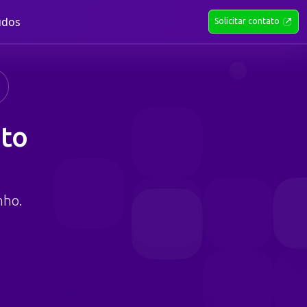
údos
Solicitar contato
to
o
nho.