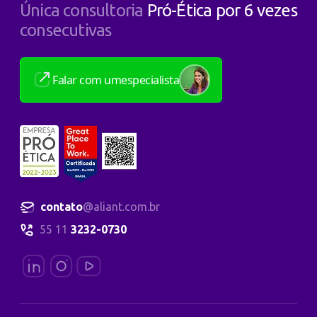
Única consultoria
Pró-Ética por 6 vezes
consecutivas
Falar com um
especialista
contato
@aliant.com.br
55 11
3232-0730