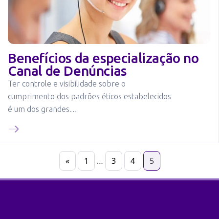
Benefícios da especialização no
Canal de Denúncias
Ter controle e visibilidade sobre o
cumprimento dos padrões éticos estabelecidos
é um dos grandes…
Navegação
«
1
…
3
4
5
por
posts