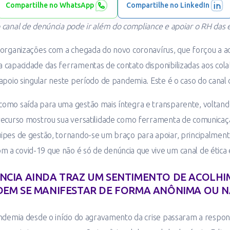
Compartilhe no WhatsApp
Compartilhe no LinkedIn
 canal de denúncia pode ir além do compliance e apoiar o RH das
 organizações com a chegada do novo coronavírus, que forçou a a
 capacidade das ferramentas de contato disponibilizadas aos cola
apoio singular neste período de pandemia. Este é o caso do canal 
omo saída para uma gestão mais íntegra e transparente, voltando
recurso mostrou sua versatilidade como ferramenta de comunicaçã
ipes de gestão, tornando-se um braço para apoiar, principalmente
a covid-19 que não é só de denúncia que vive um canal de ética 
NCIA AINDA TRAZ UM SENTIMENTO DE ACOLHI
DEM SE MANIFESTAR DE FORMA ANÔNIMA OU 
andemia desde o início do agravamento da crise passaram a respo