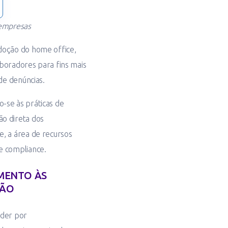
 empresas
doção do home office,
boradores para fins mais
de denúncias.
-se às práticas de
o direta dos
, a área de recursos
e compliance.
MENTO ÀS
NÃO
nder por