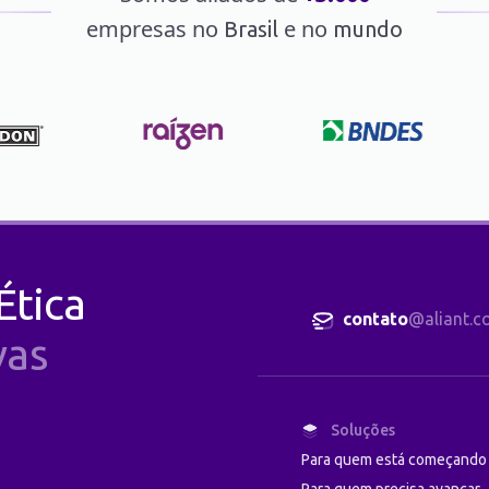
empresas no
e no
Brasil
mundo
Ética
contato
@aliant.c
vas
Soluções
Para quem está começando
Para quem precisa avançar