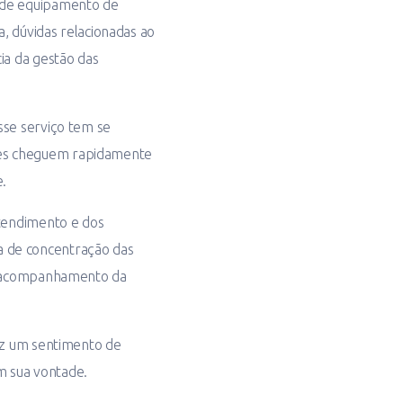
a de equipamento de
, dúvidas relacionadas ao
ia da gestão das
sse serviço tem se
ões cheguem rapidamente
.
atendimento e dos
a de concentração das
um acompanhamento da
raz um sentimento de
m sua vontade.