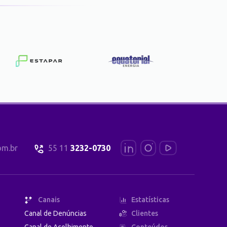
om.br
55 11
3232-0730
Canais
Estatísticas
Canal de Denúncias
Clientes
Canal de Acolhimento
Conteúdos