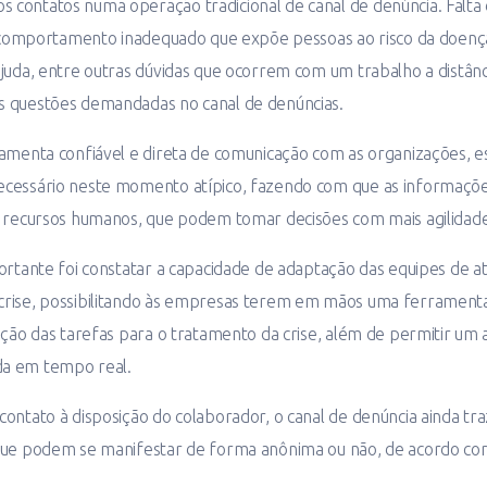
contatos numa operação tradicional de canal de denúncia. Falt
, comportamento inadequado que expõe pessoas ao risco da doença
juda, entre outras dúvidas que ocorrem com um trabalho a distânc
 questões demandadas no canal de denúncias.
amenta confiável e direta de comunicação com as organizações, e
ecessário neste momento atípico, fazendo com que as informaç
e recursos humanos, que podem tomar decisões com mais agilidade
ortante foi constatar a capacidade de adaptação das equipes de 
rise, possibilitando às empresas terem em mãos uma ferrament
uição das tarefas para o tratamento da crise, além de permitir 
a em tempo real.
ontato à disposição do colaborador, o canal de denúncia ainda t
que podem se manifestar de forma anônima ou não, de acordo co